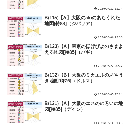
2026/07/22 11:34
B(115)【A】大阪のakiのあらくれた
地図判定結果
地図[特83]（ジバリア）
2026/08/06 22:38
B(123)【A】東京のほげぴよのさまよ
地図判定結果
える地図[特85]（バギ）
2026/07/22 20:37
B(132)【B】大阪のミカエルのあやう
地図判定結果
き地図[特76]（ドルマ）
2026/08/05 15:24
B(131)【A】大阪のエスののろいの地
地図判定結果
図[特85]（デイン）
2026/07/16 01:23