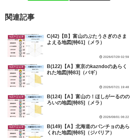
関連記事
C(42)【B】富山のぶたうさぎのさま
地図判定結果
よえる地図[特61]（メラ）
2026/07/29 02:59
B(122)【A】東京のkazndoのあらく
地図判定結果
れた地図[特83]（バギ）
2026/07/21 19:48
B(124)【A】富山の！ほしがーるのの
地図判定結果
ろいの地図[特85]（メラ）
2026/08/01 06:22
B(149)【A】北海道のバンチョのあら
地図判定結果
くれた地図[特85]（ジバリア）