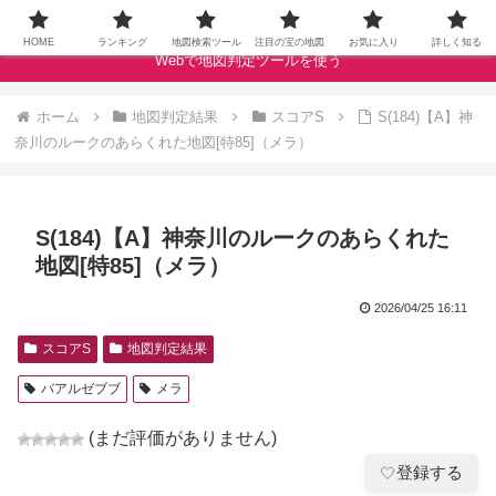
ドラクエウォークの宝の地図をクランベリースコアで評価します
HOME
ランキング
地図検索ツール
注目の宝の地図
お気に入り
詳しく知る
Webで地図判定ツールを使う
ホーム
地図判定結果
スコアS
S(184)【A】神
奈川のルークのあらくれた地図[特85]（メラ）
S(184)【A】神奈川のルークのあらくれた
地図[特85]（メラ）
2026/04/25 16:11
スコアS
地図判定結果
バアルゼブブ
メラ
(まだ評価がありません)
登録する
🤍