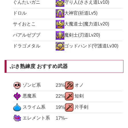
ぐんたいガニ
守り人(ささえ道Lv10)
ドロル
大神官(祈道Lv5)
サイおとこ
大魔道士(魔力道Lv20)
バアルゼブブ
魔剣士(刃道Lv20)
ドラゴメタル
ゴッドハンド(守護道Lv30)
ぶき熟練度 おすすめ武器
ゾンビ系
オノ
23%
悪魔系
短剣
22%
スライム系
片手剣
19%
エレメント系
17%
–