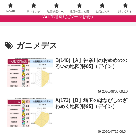
ドラクエウォークの宝の地図をクランベリースコアで評価します
HOME
ランキング
地図検索ツール
注目の宝の地図
お気に入り
詳しく知る
Webで地図判定ツールを使う
ガニメデス
B(146)【A】神奈川のおめめのの
地図判定結果
ろいの地図[特85]（デイン）
2026/08/05 09:10
A(173)【B】埼玉のはなびしのざ
スコアA
わめく地図[特85]（デイン）
2026/07/23 06:54