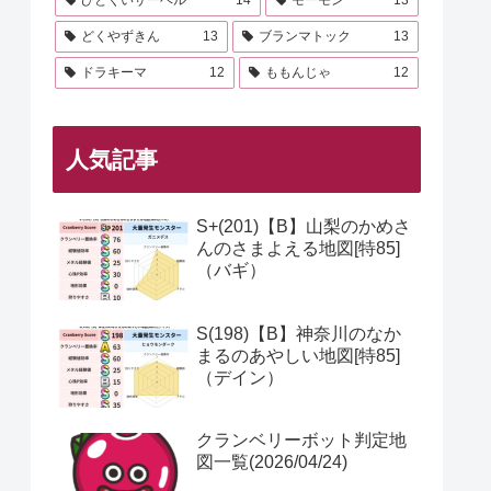
どくやずきん
13
ブランマトック
13
ドラキーマ
12
ももんじゃ
12
人気記事
S+(201)【B】山梨のかめさ
んのさまよえる地図[特85]
（バギ）
S(198)【B】神奈川のなか
まるのあやしい地図[特85]
（デイン）
クランベリーボット判定地
図一覧(2026/04/24)