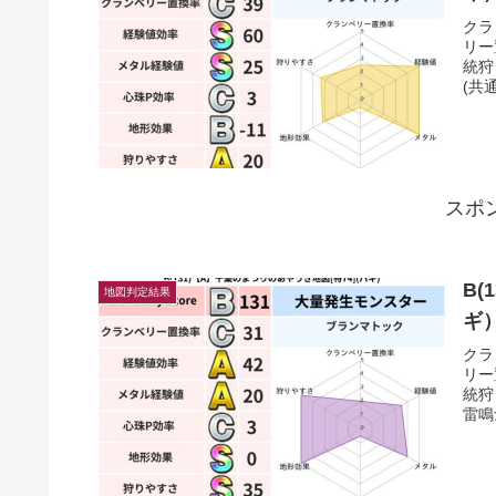
クラ
リー
統狩
(共
スポ
B(
地図判定結果
ギ
クラ
リー
統狩
雷鳴