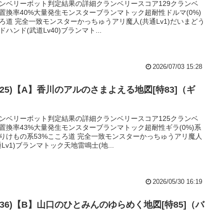
ンベリーボット判定結果の詳細クランベリースコア129クランベ
置換率40%大量発生モンスターブランマトック超耐性ドルマ(0%)
ろ道 完全一致モンスターかっちゅうアリ魔人(共通Lv1)だいまどう
ドハンド(武道Lv40)ブランマト...
2026/07/03 15:28
125)【A】香川のアルのさまよえる地図[特83]（ギ
）
ンベリーボット判定結果の詳細クランベリースコア125クランベ
置換率43%大量発生モンスターブランマトック超耐性ギラ(0%)系
りけもの系53%こころ道 完全一致モンスターかっちゅうアリ魔人
通Lv1)ブランマトック天地雷鳴士(地...
2026/05/30 16:19
136)【B】山口のひとみんのゆらめく地図[特85]（バ
）