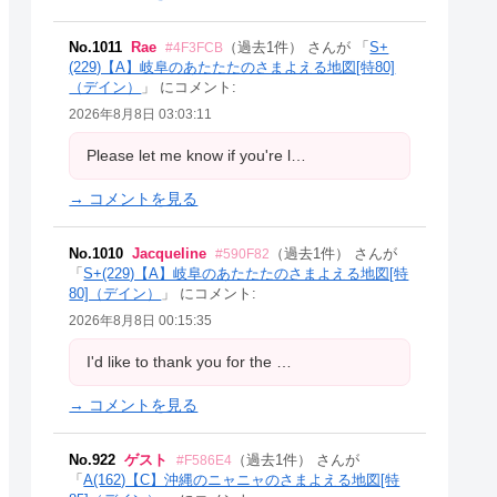
No.1011
Rae
（過去1件） さんが 「
S+
#4F3FCB
(229)【A】岐阜のあたたたのさまよえる地図[特80]
（デイン）
」 にコメント:
2026年8月8日 03:03:11
Please let me know if you're l…
→ コメントを見る
No.1010
Jacqueline
（過去1件） さんが
#590F82
「
S+(229)【A】岐阜のあたたたのさまよえる地図[特
80]（デイン）
」 にコメント:
2026年8月8日 00:15:35
I'd like to thank you for the …
→ コメントを見る
No.922
ゲスト
（過去1件） さんが
#F586E4
「
A(162)【C】沖縄のニャニャのさまよえる地図[特