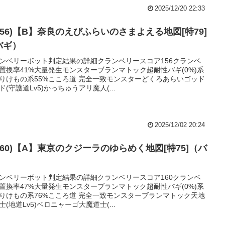
2025/12/20 22:33
156)【B】奈良のえびふらいのさまよえる地図[特79]
バギ）
ンベリーボット判定結果の詳細クランベリースコア156クランベ
置換率41%大量発生モンスターブランマトック超耐性バギ(0%)系
りけもの系55%こころ道 完全一致モンスターどくろあらいゴッド
ド(守護道Lv5)かっちゅうアリ魔人(...
2025/12/02 20:24
160)【A】東京のクジーラのゆらめく地図[特75]（バ
）
ンベリーボット判定結果の詳細クランベリースコア160クランベ
置換率47%大量発生モンスターブランマトック超耐性バギ(0%)系
りけもの系76%こころ道 完全一致モンスターブランマトック天地
士(地道Lv5)ベロニャーゴ大魔道士(...