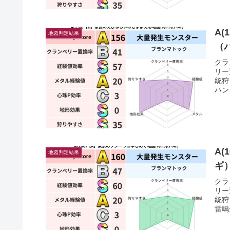
A(
地図判定結果
（
クラ
リー
統狩
ハン
A(
地図判定結果
ギ
クラ
リー
統狩
雷鳴