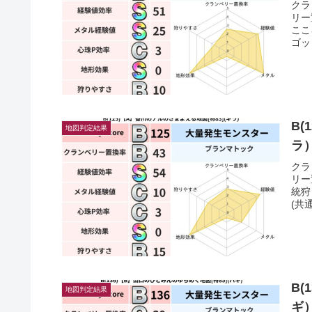
クラ
リー
ここ
ゴッ
B(
地図判定結果
ラ
クラ
リー
統狩
(共
B(
地図判定結果
ギ