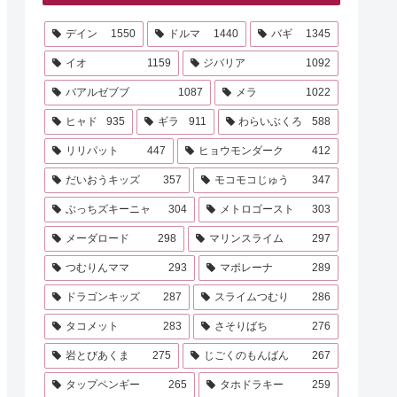
デイン
1550
ドルマ
1440
バギ
1345
イオ
1159
ジバリア
1092
バアルゼブブ
1087
メラ
1022
ヒャド
935
ギラ
911
わらいぶくろ
588
リリパット
447
ヒョウモンダーク
412
だいおうキッズ
357
モコモコじゅう
347
ぶっちズキーニャ
304
メトロゴースト
303
メーダロード
298
マリンスライム
297
つむりんママ
293
マポレーナ
289
ドラゴンキッズ
287
スライムつむり
286
タコメット
283
さそりばち
276
岩とびあくま
275
じごくのもんばん
267
タップペンギー
265
タホドラキー
259