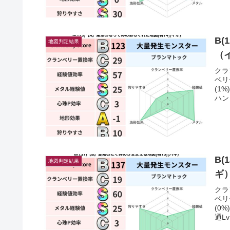
B(
地図判定結果
（
クラ
ベリ
(1
ハン
B(
地図判定結果
ギ
クラ
ベリ
(0
通Lv