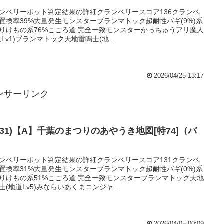
ンベリーボット判定結果の詳細クランベリースコア136クランベ
置換率39%大量発生モンスターブランマトック超耐性バギ(9%)系
りけもの系76%こころ道 完全一致モンスターかっちゅうアリ魔人
通Lv1)ブランマトック天地雷鳴士(地...
2026/04/25 13:17
ンサーリンク
131)【A】千葉のまつりのあやうき地図[特74]（バ
）
ンベリーボット判定結果の詳細クランベリースコア131クランベ
置換率31%大量発生モンスターブランマトック超耐性バギ(0%)系
りけもの系51%こころ道 完全一致モンスターブランマトック天地
士(地道Lv5)みならいあくまニンジャ...