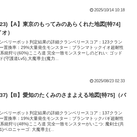
2025/10/14 10:18
123)【A】東京のもってみのあらくれた地図[特74]
イオ）
ンベリーボット判定結果の詳細クランベリースコア：123クラン
ー置換率：29%大量発生モンスター：ブランマトックイオ超耐性
%)系統狩り(60%)こころ道 完全一致モンスターしのどれい: ゴッド
ド(守護道Lv5),大魔導士(魔力...
2025/08/23 02:33
137)【B】愛知のたくみのさまよえる地図[特75]（バ
）
ンベリーボット判定結果の詳細クランベリースコア：137クラン
ー置換率：19%大量発生モンスター：ブランマトックバギ超耐性
%)系統狩り(48%)こころ道 完全一致モンスターがいこつ: 魔剣士(共
1)ベロニャーゴ: 大魔導士(...