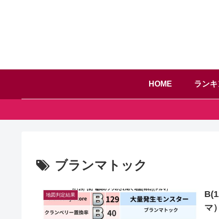
HOME
ランキ
ブランマトック
B(
地図判定結果
マ