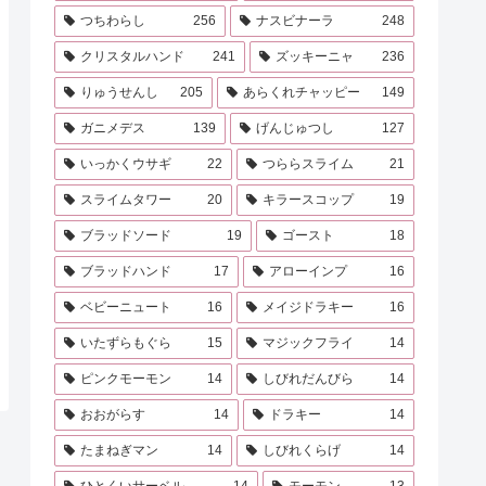
つちわらし
256
ナスビナーラ
248
クリスタルハンド
241
ズッキーニャ
236
りゅうせんし
205
あらくれチャッピー
149
ガニメデス
139
げんじゅつし
127
いっかくウサギ
22
つららスライム
21
スライムタワー
20
キラースコップ
19
ブラッドソード
19
ゴースト
18
ブラッドハンド
17
アローインプ
16
ベビーニュート
16
メイジドラキー
16
いたずらもぐら
15
マジックフライ
14
ピンクモーモン
14
しびれだんびら
14
おおがらす
14
ドラキー
14
たまねぎマン
14
しびれくらげ
14
ひとくいサーベル
14
モーモン
13