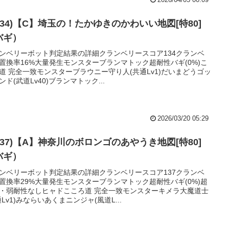
2026/04/05 00:09
134)【C】埼玉の！たかゆきのかわいい地図[特80]
バギ）
ンベリーボット判定結果の詳細クランベリースコア134クランベ
置換率16%大量発生モンスターブランマトック超耐性バギ(0%)こ
道 完全一致モンスターブラウニー守り人(共通Lv1)だいまどうゴッ
ンド(武道Lv40)ブランマトック...
2026/03/20 05:29
137)【A】神奈川のボロンゴのあやうき地図[特80]
バギ）
ンベリーボット判定結果の詳細クランベリースコア137クランベ
置換率29%大量発生モンスターブランマトック超耐性バギ(0%)超
・弱耐性なしヒャドこころ道 完全一致モンスターキメラ大魔道士
通Lv1)みならいあくまニンジャ(風道L...