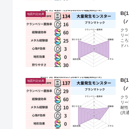
B(
地図判定結果
（
クラ
リー
ころ
ドハ
B(
地図判定結果
（
クラ
リー
耐性
(共