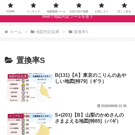
ドラクエウォークの宝の地図をクランベリースコアで評価します
HOME
ランキング
地図検索ツール
注目の宝の地図
お気に入り
詳しく知る
Webで地図判定ツールを使う
ホーム
地図判定結果
置換率S
置換率S
B(131)【A】東京のこりんのあや
地図判定結果
しい地図[特79]（ギラ）
2026/08/08 21:35
S+(201)【B】山梨のかめさんの
スコアS＋
さまよえる地図[特85]（バギ）