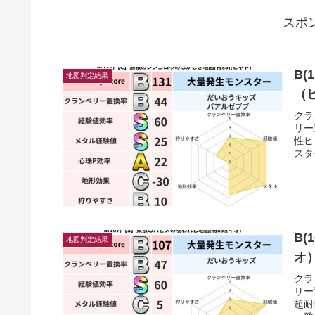
スポ
B(
地図判定結果
（
クラ
リー
性ヒ
スタ
B(
地図判定結果
オ
クラ
リー
超耐