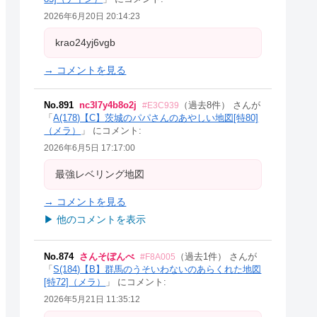
2026年6月20日 20:14:23
krao24yj6vgb
→ コメントを見る
No.891
nc3l7y4b8o2j
（過去8件） さんが
#E3C939
「
A(178)【C】茨城のパパさんのあやしい地図[特80]
（メラ）
」 にコメント:
2026年6月5日 17:17:00
最強レベリング地図
→ コメントを見る
▶ 他のコメントを表示
No.874
さんそぼんべ
（過去1件） さんが
#F8A005
「
S(184)【B】群馬のうそいわないのあらくれた地図
[特72]（メラ）
」 にコメント:
2026年5月21日 11:35:12