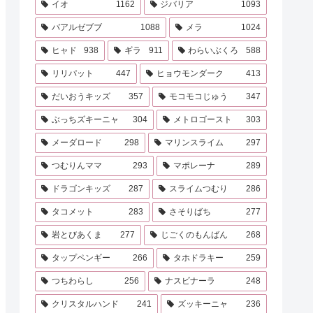
イオ
1162
ジバリア
1093
バアルゼブブ
1088
メラ
1024
ヒャド
938
ギラ
911
わらいぶくろ
588
リリパット
447
ヒョウモンダーク
413
だいおうキッズ
357
モコモコじゅう
347
ぶっちズキーニャ
304
メトロゴースト
303
メーダロード
298
マリンスライム
297
つむりんママ
293
マポレーナ
289
ドラゴンキッズ
287
スライムつむり
286
タコメット
283
さそりばち
277
岩とびあくま
277
じごくのもんばん
268
タップペンギー
266
タホドラキー
259
つちわらし
256
ナスビナーラ
248
クリスタルハンド
241
ズッキーニャ
236