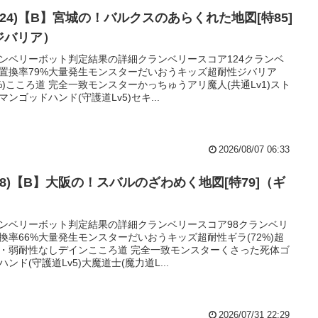
124)【B】宮城の！バルクスのあらくれた地図[特85]
ジバリア）
ンベリーボット判定結果の詳細クランベリースコア124クランベ
置換率79%大量発生モンスターだいおうキッズ超耐性ジバリア
6%)こころ道 完全一致モンスターかっちゅうアリ魔人(共通Lv1)スト
マンゴッドハンド(守護道Lv5)セキ...
2026/08/07 06:33
(98)【B】大阪の！スバルのざわめく地図[特79]（ギ
）
ンベリーボット判定結果の詳細クランベリースコア98クランベリ
換率66%大量発生モンスターだいおうキッズ超耐性ギラ(72%)超
・弱耐性なしデインこころ道 完全一致モンスターくさった死体ゴ
ハンド(守護道Lv5)大魔道士(魔力道L...
2026/07/31 22:29