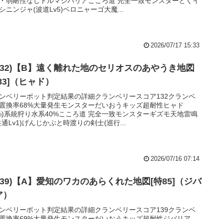
・弱耐性なしドルマジバリアこころ道 完全一致モンスターどくイ
シニンジャ(波道Lv5)ベロニャーゴ大魔...
2026/07/17 15:33
(132)【B】遠く離れた地のセリオスのあやうき地図
83]（ヒャド）
ンベリーボット判定結果の詳細クランベリースコア132クランベ
置換率68%大量発生モンスターだいおうキッズ超耐性ヒャド
2%)系統狩り水系40%こころ道 完全一致モンスターギズモ天地雷鳴
共通Lv1)げんじかぶと時渡りの剣士(巡行...
2026/07/16 07:14
139)【A】愛知のワカのあらくれた地図[特85]（ジバ
ア）
ンベリーボット判定結果の詳細クランベリースコア139クランベ
置換率69%大量発生モンスターだいおうキッズ超耐性ジバリア