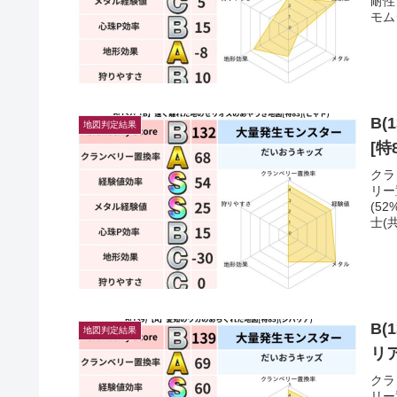
耐性
モム
B
地図判定結果
[特
クラ
リー
(5
士(
B(
地図判定結果
リ
クラ
リー