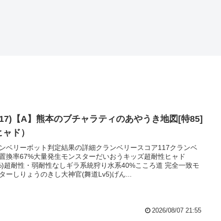
117)【A】熊本のブチャラティのあやうき地図[特85]
ヒャド）
ンベリーボット判定結果の詳細クランベリースコア117クランベ
置換率67%大量発生モンスターだいおうキッズ超耐性ヒャド
4%)超耐性・弱耐性なしギラ系統狩り水系40%こころ道 完全一致モ
ターしりょうのきし大神官(舞道Lv5)げん...
2026/08/07 21:55