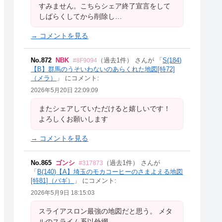
すみません。こちらシェア終了宣言をして
しばらくしてから削除し…
→ コメントを見る
No.872
NBK
（過去1件） さんが 「
S(184)
#8F9094
【B】群馬のうそいわないのあらくれた地図[特72]
（メラ）
」 にコメント:
2026年5月20日 22:09:09
またシェアしていただけると嬉しいです！
よろしくお願いします
→ コメントを見る
No.865
ゴンシ
（過去1件） さんが
#317873
「
B(140)【A】埼玉のモカコーヒーのさまよえる地図
[特81]（バギ）
」 にコメント:
2026年5月9日 18:15:03
スライアスロン最強の地図だと思う。 メタ
ルのスライム系以外網…