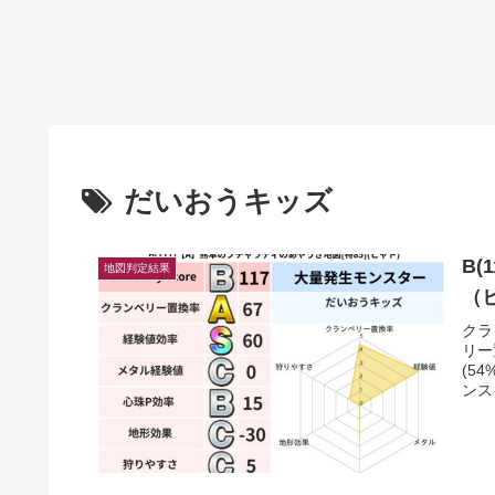
だいおうキッズ
B(
地図判定結果
（
クラ
リー
(5
ンス