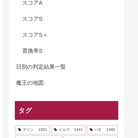
スコアA
スコアS
スコアS＋
置換率S
日別の判定結果一覧
魔王の地図
タグ
デイン
1551
ドルマ
1441
バギ
1348