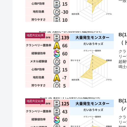
一致
B(
地図判定結果
（
クラ
リー
超耐
鳴士
B(
地図判定結果
（
クラ
リー