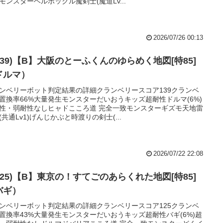
モンスターヘルボックル魔剣士(魔道Lv...
2026/07/26 00:13
139)【B】大阪のとーふくんのゆらめく地図[特85]
ドルマ）
ンベリーボット判定結果の詳細クランベリースコア139クランベ
置換率66%大量発生モンスターだいおうキッズ超耐性ドルマ(6%)
性・弱耐性なしヒャドこころ道 完全一致モンスターギズモ天地雷
(共通Lv1)げんじかぶと時渡りの剣士(...
2026/07/22 22:08
125)【B】東京の！すてごのあらくれた地図[特85]
バギ）
ンベリーボット判定結果の詳細クランベリースコア125クランベ
置換率43%大量発生モンスターだいおうキッズ超耐性バギ(6%)超