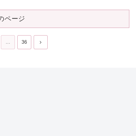
のページ
次
…
36
へ