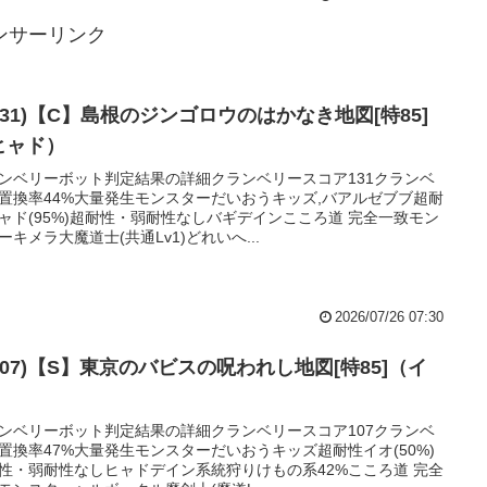
ンサーリンク
131)【C】島根のジンゴロウのはかなき地図[特85]
ヒャド）
ンベリーボット判定結果の詳細クランベリースコア131クランベ
置換率44%大量発生モンスターだいおうキッズ,バアルゼブブ超耐
ャド(95%)超耐性・弱耐性なしバギデインこころ道 完全一致モン
ーキメラ大魔道士(共通Lv1)どれいへ...
2026/07/26 07:30
107)【S】東京のバビスの呪われし地図[特85]（イ
）
ンベリーボット判定結果の詳細クランベリースコア107クランベ
置換率47%大量発生モンスターだいおうキッズ超耐性イオ(50%)
性・弱耐性なしヒャドデイン系統狩りけもの系42%こころ道 完全