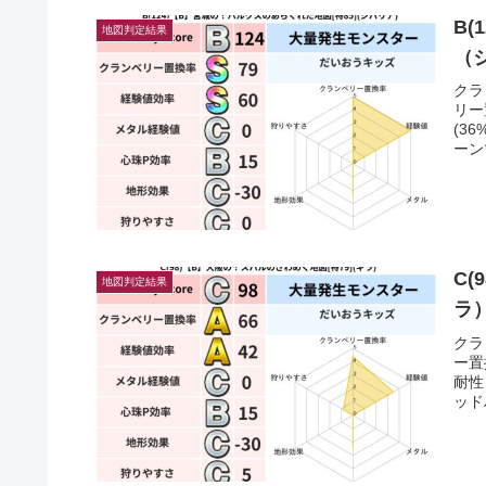
B(
地図判定結果
（
クラ
リー
(3
ーン
C
地図判定結果
ラ
クラ
ー置
耐性
ッド