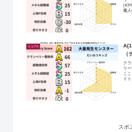
(4
魔人
A(
スコアA
（
クラ
リー
ここ
イト
スポ