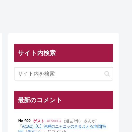
サイト内検索
最新のコメント
No.922
ゲスト
（過去1件） さんが
#F586E4
「
A(162)【C】沖縄のニャニャのさまよえる地図[特
85]（デイン）
」 にコメント: