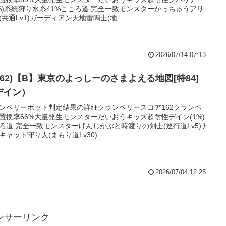
3%)系統狩り水系41%こころ道 完全一致モンスターかっちゅうアリ
(共通Lv1)ガーディアン天地雷鳴士(地...
2026/07/14 07:13
162)【B】東京のよっしーのさまよえる地図[特84]
デイン）
ンベリーボット判定結果の詳細クランベリースコア162クランベ
置換率66%大量発生モンスターだいおうキッズ超耐性デイン(1%)
ろ道 完全一致モンスターげんじかぶと時渡りの剣士(巡行道Lv5)ナ
キャット守り人(まもり道Lv30)...
2026/07/04 12:25
ンサーリンク