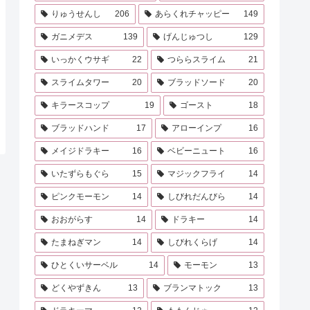
りゅうせんし
206
あらくれチャッピー
149
ガニメデス
139
げんじゅつし
129
いっかくウサギ
22
つららスライム
21
スライムタワー
20
ブラッドソード
20
キラースコップ
19
ゴースト
18
ブラッドハンド
17
アローインプ
16
メイジドラキー
16
ベビーニュート
16
いたずらもぐら
15
マジックフライ
14
ピンクモーモン
14
しびれだんびら
14
おおがらす
14
ドラキー
14
たまねぎマン
14
しびれくらげ
14
ひとくいサーベル
14
モーモン
13
どくやずきん
13
ブランマトック
13