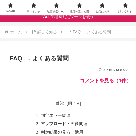
ドラクエウォークの宝の地図をクランベリースコアで評価します
HOME
ランキング
地図検索ツール
注目の宝の地図
お気に入り
詳しく知る
Webで地図判定ツールを使う
ホーム
詳しく知る
FAQ - よくある質問 –
FAQ - よくある質問 –
2024/12/13 00:33
コメントを見る（1件）
目次
判定エラー関連
アップロード・画像関連
判定結果の見方・活用