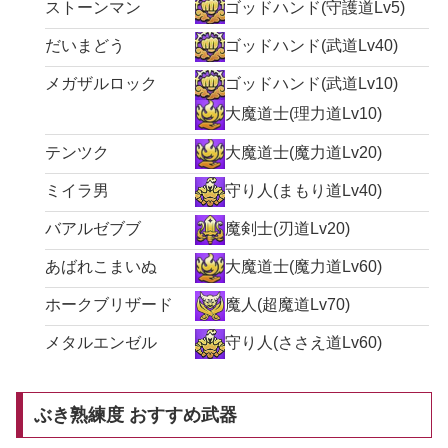
ストーンマン
ゴッドハンド(守護道Lv5)
だいまどう
ゴッドハンド(武道Lv40)
メガザルロック
ゴッドハンド(武道Lv10)
大魔道士(理力道Lv10)
テンツク
大魔道士(魔力道Lv20)
ミイラ男
守り人(まもり道Lv40)
バアルゼブブ
魔剣士(刃道Lv20)
あばれこまいぬ
大魔道士(魔力道Lv60)
ホークブリザード
魔人(超魔道Lv70)
メタルエンゼル
守り人(ささえ道Lv60)
ぶき熟練度 おすすめ武器