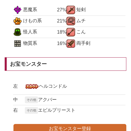
悪魔系
短剣
27%
けもの系
ムチ
21%
怪人系
こん
18%
物質系
両手剣
16%
お宝モンスター
左
ヘルコンドル
中
アクバー
その他
右
エビルプリースト
その他
お宝モンスター登録