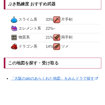
ぶき熟練度 おすすめ武器
スライム系
片手剣
33%
エレメント系
22%
–
物質系
両手剣
21%
ドラゴン系
ツメ
14%
この地図を探す・受け取る
「大阪のakiのあらくれた地図」をみんドラで探す