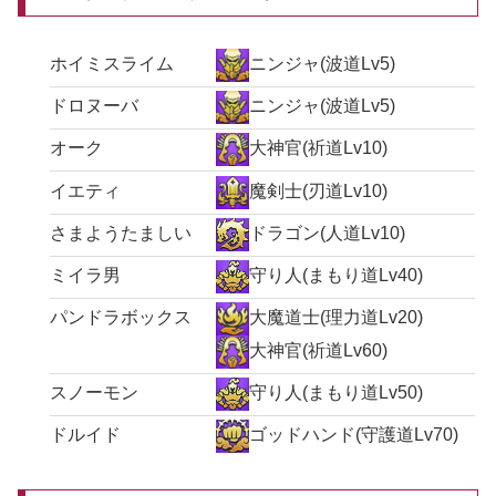
ホイミスライム
ニンジャ(波道Lv5)
ドロヌーバ
ニンジャ(波道Lv5)
オーク
大神官(祈道Lv10)
イエティ
魔剣士(刃道Lv10)
さまようたましい
ドラゴン(人道Lv10)
ミイラ男
守り人(まもり道Lv40)
パンドラボックス
大魔道士(理力道Lv20)
大神官(祈道Lv60)
スノーモン
守り人(まもり道Lv50)
ドルイド
ゴッドハンド(守護道Lv70)