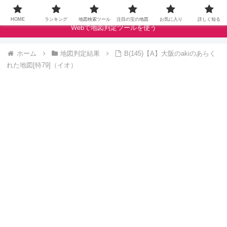
ドラクエウォークの宝の地図をクランベリースコアで評価します
HOME
ランキング
地図検索ツール
注目の宝の地図
お気に入り
詳しく知る
Webで地図判定ツールを使う
ホーム
地図判定結果
B(145)【A】大阪のakiのあらく
れた地図[特79]（イオ）