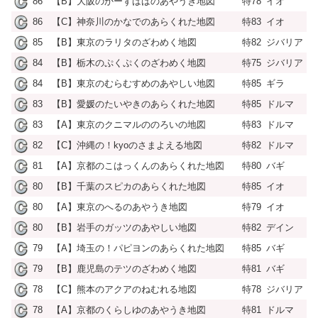
86
【B】大阪のかーずばばのあやうき地図
特78
イオ
86
【C】神奈川のかなでのあらくれた地図
特83
イオ
85
【B】東京のラリタのざわめく地図
特82
ジバリア
84
【B】栃木のぷくぷくのざわめく地図
特75
ジバリア
84
【B】東京のむらむすめのあやしい地図
特85
ギラ
83
【B】愛媛のたいやきのあらくれた地図
特85
ドルマ
83
【A】東京のクニマルののろいの地図
特83
ドルマ
82
【C】沖縄の！kyoのさまよえる地図
特82
ドルマ
81
【A】京都のこはっくんのあらくれた地図
特80
バギ
80
【B】千葉のスピカのあらくれた地図
特85
イオ
80
【A】東京のへるのあやうき地図
特79
イオ
80
【B】岩手のガッツのあやしい地図
特82
デイン
79
【A】埼玉の！パピヨンのあらくれた地図
特85
バギ
79
【B】鹿児島のテツのざわめく地図
特81
バギ
78
【C】熊本のアクアのねむれる地図
特78
ジバリア
78
【A】京都のくらしゆのあやうき地図
特81
ドルマ