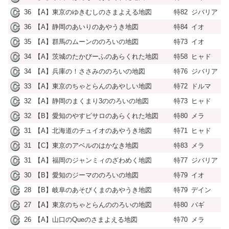
36
【A】東京のゆきむしのさまよえる地図
特82
ジバリア
36
【A】静岡のあいりのあやうき地図
特84
イオ
35
【A】群馬のムーンののろいの地図
特73
イオ
34
【A】茨城のたかびーふのあらくれた地図
特58
ヒャド
34
【A】兵庫の！ささみののろいの地図
特76
ジバリア
33
【A】東京のちゃとらんのあやしい地図
特72
ドルマ
32
【A】静岡のまくまり3ののろいの地図
特73
ヒャド
32
【B】愛知のやすピサロのあらくれた地図
特80
メラ
31
【A】北海道のチュイオのあやうき地図
特71
ヒャド
31
【C】東京のアベルのはかなき地図
特83
メラ
31
【A】福岡のジャンミィのざわめく地図
特77
ジバリア
30
【B】愛知のジーマののろいの地図
特79
イオ
28
【B】岐阜のあそびくまのあやうき地図
特79
デイン
27
【A】東京のちゃとらんののろいの地図
特80
バギ
26
【A】山口のQueのさまよえる地図
特70
メラ