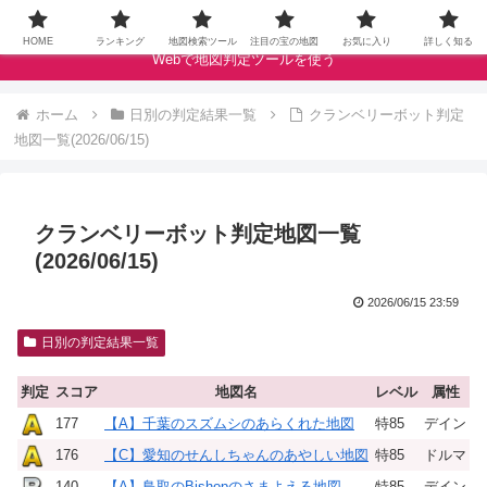
ドラクエウォークの宝の地図をクランベリースコアで評価します
HOME
ランキング
地図検索ツール
注目の宝の地図
お気に入り
詳しく知る
Webで地図判定ツールを使う
ホーム
日別の判定結果一覧
クランベリーボット判定
地図一覧(2026/06/15)
クランベリーボット判定地図一覧
(2026/06/15)
2026/06/15 23:59
日別の判定結果一覧
判定
スコア
地図名
レベル
属性
177
【A】千葉のスズムシのあらくれた地図
特85
デイン
176
【C】愛知のせんしちゃんのあやしい地図
特85
ドルマ
140
【A】鳥取のBishopのさまよえる地図
特85
デイン