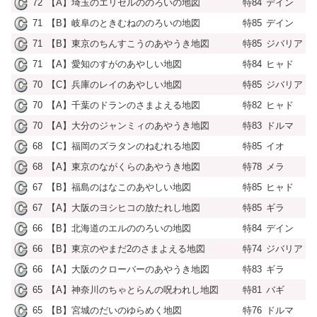
72
【A】埼玉のエリセルののろいの地図
特84
デイン
71
【B】岐阜のときむねののろいの地図
特85
デイン
71
【B】東京のちんすこうのあやうき地図
特85
ジバリア
71
【A】愛知のすがのあやしい地図
特84
ヒャド
70
【C】兵庫のレイのあやしい地図
特85
ジバリア
70
【A】千葉のドランのさまよえる地図
特82
ヒャド
70
【A】大分のジャンミィのあやうき地図
特83
ドルマ
68
【C】福岡のズラタンのねむれる地図
特85
イオ
68
【A】東京のながくらのあやうき地図
特78
メラ
67
【B】福島のはなこのあやしい地図
特85
ヒャド
67
【A】大阪のヨシヒコの放たれし地図
特85
ギラ
66
【B】北海道のエルののろいの地図
特84
デイン
66
【B】東京のやまだ2のさまよえる地図
特74
ジバリア
66
【A】大阪のクローバーのあやうき地図
特83
ギラ
65
【A】神奈川のちゃとらんの呪われし地図
特81
バギ
65
【B】宮城のだいのゆらめく地図
特76
ドルマ