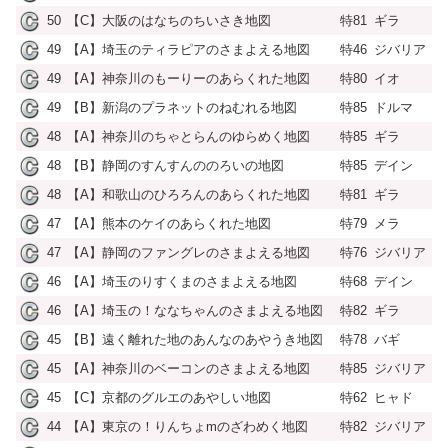
50
【C】大阪のはなちのちいさき地図
特81
ギラ
49
【A】埼玉のティラピアのさまよえる地図
特46
ジバリア
49
【A】神奈川のもーりーのあらくれた地図
特80
イオ
49
【B】新潟のプラネットのねむれる地図
特85
ドルマ
48
【A】神奈川のちゃとらんのゆらめく地図
特85
ギラ
48
【B】静岡のすんすんののろいの地図
特85
デイン
48
【A】和歌山のひろろんのあらくれた地図
特81
ギラ
47
【A】熊本のケイのあらくれた地図
特79
メラ
47
【A】静岡のファングレのさまよえる地図
特76
ジバリア
46
【A】埼玉のりすくまのさまよえる地図
特68
デイン
46
【A】埼玉の！ななちゃんのさまよえる地図
特82
ギラ
45
【B】遠く離れた地のあんなのあやうき地図
特78
バギ
45
【A】神奈川のベーコンのさまよえる地図
特85
ジバリア
45
【C】京都のグルエのあやしい地図
特62
ヒャド
44
【A】東京の！りんちょmのざわめく地図
特82
ジバリア