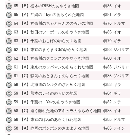
65
【B】栃木のRISHのあやうき地図
特85
イオ
65
【A】沖縄の！kyoのあらくれた地図
特81
メラ
64
【A】神奈川のちゃとらんののろいの地図
特76
ドルマ
63
【A】秋田のツーボールのあやうき地図
特85
イオ
63
【B】千葉のおしげのゆらめく地図
特79
ギラ
62
【B】東京のまくまり3のゆらめく地図
特83
ジバリア
62
【B】神奈川のクロンスのあやうき地図
特80
イオ
61
【A】東京のカッパマンのあらくれた地図
特83
ジバリア
61
【C】静岡のあときんすのゆらめく地図
特85
ジバリア
59
【A】北海道のシルクのざわめく地図
特83
ギラ
59
【A】熊本のレイののろいの地図
特84
ギラ
59
【A】千葉の！Yevのあやうき地図
特82
メラ
58
【C】遠く離れた地のアキュラのゆらめく地図
特85
イオ
58
【A】東京のほねのあらくれた地図
特85
ドルマ
58
【A】静岡のボンボンのさまよえる地図
特85
デイン