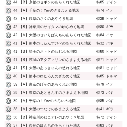
44
【B】京都のセボンのあらくれた地図
特85
デイン
44
【A】千葉の！Yevのさまよえる地図
特74
イオ
42
【A】岐阜のさくのあやうき地図
特39
ヒャド
42
【B】神奈川のサイタマのゆらめく地図
特80
ギラ
42
【A】大阪のせいりぱんちのあらくれた地図
特84
イオ
41
【A】熊本のしゅんすけべのあらくれた地図
特32
バギ
41
【B】埼玉のおトトのねむれる地図
特80
ヒャド
41
【B】茨城のアクアマリンのさまよえる地図
特71
ヒャド
41
【S】大阪のあっきゅんの怒れる地図
特81
ヒャド
40
【A】熊本のゆたろんのざわめく地図
特85
ドルマ
39
【A】東京のげそのあらくれた地図
特79
イオ
39
【A】東京のあときんすのさまよえる地図
特73
バギ
39
【A】千葉の！Yevののろいの地図
特85
バギ
38
【A】大阪のつなでのさまよえる地図
特41
ギラ
38
【B】神奈川のねこアレのあやうき地図
特72
デイン
37
【A】奈良のほんちのあらくれた地図
特83
バギ