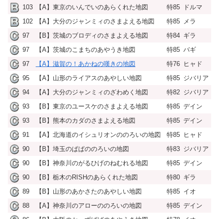
103
【A】東京のいんでいのあらくれた地図
特85
ドルマ
102
【A】大分のジャンミィのさまよえる地図
特85
メラ
97
【B】茨城のブロディのさまよえる地図
特84
ギラ
97
【A】茨城のこまちのあやうき地図
特85
バギ
97
【A】滋賀の！あかねの嘆きの地図
特76
ヒャド
95
【A】山形のライアスのあやしい地図
特85
ジバリア
94
【A】大分のジャンミィのざわめく地図
特82
ジバリア
93
【B】東京のユースケのさまよえる地図
特85
デイン
93
【B】熊本のカダのさまよえる地図
特85
デイン
91
【A】北海道のイシュリオンののろいの地図
特85
ヒャド
90
【B】埼玉のぱぱののろいの地図
特83
ジバリア
90
【B】神奈川のがるひげのねむれる地図
特85
デイン
90
【B】栃木のRISHのあらくれた地図
特80
ギラ
89
【B】山形のあかさたのあやしい地図
特85
イオ
88
【A】神奈川のアローののろいの地図
特85
デイン