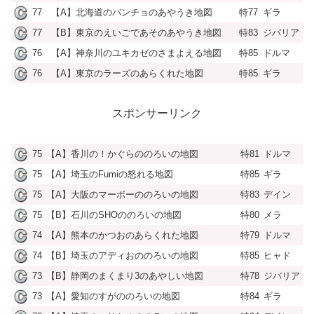
77
【A】北海道のバンチョのあやうき地図
特77
ギラ
77
【B】東京のえいごであそのあやうき地図
特83
ジバリア
76
【A】神奈川のユキカゼのさまよえる地図
特85
ドルマ
76
【A】東京のラーズのあらくれた地図
特85
ギラ
スポンサーリンク
75
【A】香川の！かぐらののろいの地図
特81
ドルマ
75
【A】埼玉のFumiの怒れる地図
特85
ギラ
75
【A】大阪のマーボーののろいの地図
特83
デイン
75
【B】石川のSHOののろいの地図
特80
メラ
74
【A】熊本のかつおのあらくれた地図
特79
ドルマ
74
【B】埼玉のアディおののろいの地図
特85
ヒャド
73
【B】静岡のまくまり3のあやしい地図
特78
ジバリア
73
【A】愛知のすがののろいの地図
特84
ギラ