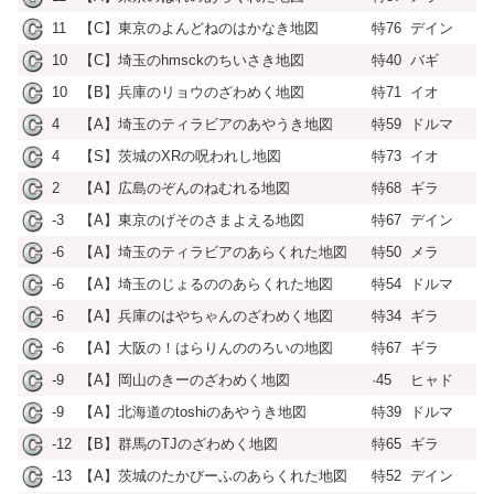
11
【C】東京のよんどねのはかなき地図
特76
デイン
10
【C】埼玉のhmsckのちいさき地図
特40
バギ
10
【B】兵庫のリョウのざわめく地図
特71
イオ
4
【A】埼玉のティラビアのあやうき地図
特59
ドルマ
4
【S】茨城のXRの呪われし地図
特73
イオ
2
【A】広島のぞんのねむれる地図
特68
ギラ
-3
【A】東京のげそのさまよえる地図
特67
デイン
-6
【A】埼玉のティラビアのあらくれた地図
特50
メラ
-6
【A】埼玉のじょるののあらくれた地図
特54
ドルマ
-6
【A】兵庫のはやちゃんのざわめく地図
特34
ギラ
-6
【A】大阪の！はらりんののろいの地図
特67
ギラ
-9
【A】岡山のきーのざわめく地図
·45
ヒャド
-9
【A】北海道のtoshiのあやうき地図
特39
ドルマ
-12
【B】群馬のTJのざわめく地図
特65
ギラ
-13
【A】茨城のたかびーふのあらくれた地図
特52
デイン