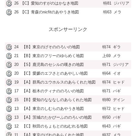
26
【C】愛知のすがのはかなき地図
特81
ジバリア
26
【C】青森のnicfitのあやうき地図
特63
メラ
スポンサーリンク
24
【B】東京のげそののろいの地図
特74
ギラ
21
【B】東京のフリーのゆらめく地図
上69
メラ
20
【S】鹿児島のセシルの嘆きの地図
特71
ジバリア
20
【C】愛媛のエフさとのあやしい地図
特64
イオ
19
【A】群馬のユウホルスのあらくれた地図
特74
ヒャド
17
【A】栃木のティナののろいの地図
特71
バギ
15
【B】愛知のなななしのあらくれた地図
特80
デイン
13
【A】東京のしむらのあやうき地図
特72
ヒャド
13
【A】茨城のたかびーふののろいの地図
特50
バギ
12
【C】秋田のもょもとのねむれる地図
特43
バギ
11
【A】東京のばれのあらくれた地図
特37
メラ