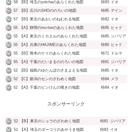
58
【B】埼玉のyotchaのあらくれた地図
特83
イオ
57
【B】石川のSHOののろいの地図
特85
デイン
57
【B】東京のあおいのねむれる地図
特82
イオ
55
【A】静岡のmu-tonのあらくれた地図
特85
ヒャド
55
【A】東京のミカエルのあらくれた地図
特85
ジバリア
55
【A】兵庫のHAJIMEのあらくれた地図
特80
ヒャド
55
【B】熊本のケイのあらくれた地図
特71
ドルマ
55
【A】千葉のだいまるののろいの地図
特81
ジバリア
52
【B】福島のゆたんぽのさまよえる地図
特85
イオ
52
【C】新潟のセンのざわめく地図
特84
メラ
52
【A】千葉のピンけんの嘆きの地図
特84
イオ
スポンサーリンク
52
【B】東京のシュウのざわめく地図
特81
ジバリア
51
【A】埼玉のダーコリのあやうき地図
特83
イオ