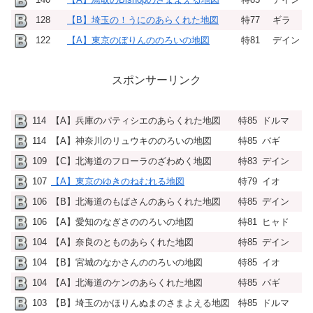
128
【B】埼玉の！うにのあらくれた地図
特77
ギラ
122
【A】東京のぼりんののろいの地図
特81
デイン
スポンサーリンク
114
【A】兵庫のパティシエのあらくれた地図
特85
ドルマ
114
【A】神奈川のリュウキののろいの地図
特85
バギ
109
【C】北海道のフローラのざわめく地図
特83
デイン
107
【A】東京のゆきのねむれる地図
特79
イオ
106
【B】北海道のもばさんのあらくれた地図
特85
デイン
106
【A】愛知のなぎさののろいの地図
特81
ヒャド
104
【A】奈良のとものあらくれた地図
特85
デイン
104
【B】宮城のなかさんののろいの地図
特85
イオ
104
【A】北海道のケンのあらくれた地図
特85
バギ
103
【B】埼玉のかほりんぬまのさまよえる地図
特85
ドルマ